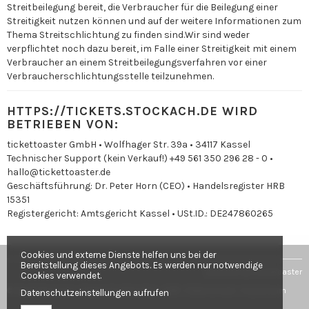
Streitbeilegung bereit, die Verbraucher für die Beilegung einer
Streitigkeit nutzen können und auf der weitere Informationen zum
Thema Streitschlichtung zu finden sind.Wir sind weder
verpflichtet noch dazu bereit, im Falle einer Streitigkeit mit einem
Verbraucher an einem Streitbeilegungsverfahren vor einer
Verbraucherschlichtungsstelle teilzunehmen.
HTTPS://TICKETS.STOCKACH.DE WIRD
BETRIEBEN VON:
tickettoaster GmbH • Wolfhager Str. 39a • 34117 Kassel
Technischer Support (kein Verkauf!) +49 561 350 296 28 - 0 •
hallo@tickettoaster.de
Geschäftsführung: Dr. Peter Horn (CEO) • Handelsregister HRB
15351
Registergericht: Amtsgericht Kassel • USt.ID.: DE247860265
Cookies und externe Dienste helfen uns bei der
Bereitstellung dieses Angebots. Es werden nur notwendige
powered by tickettoaster
Cookies verwendet.
© Stadt Stockach •
Fragen & Antworten
•
AGB
•
Datenschutz
•
Impressum
Datenschutzeinstellungen aufrufen