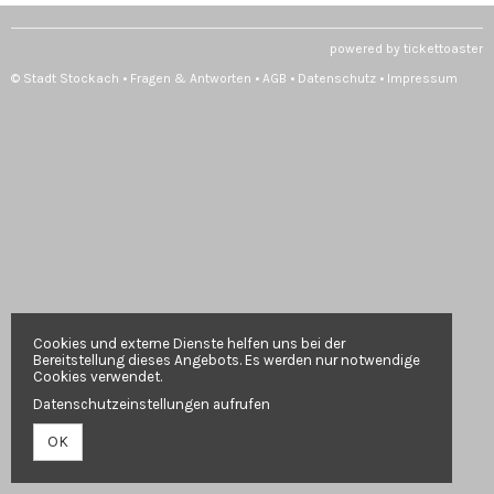
powered by tickettoaster
© Stadt Stockach •
Fragen & Antworten
•
AGB
•
Datenschutz
•
Impressum
Cookies und externe Dienste helfen uns bei der
Bereitstellung dieses Angebots. Es werden nur notwendige
Cookies verwendet.
Datenschutzeinstellungen aufrufen
OK